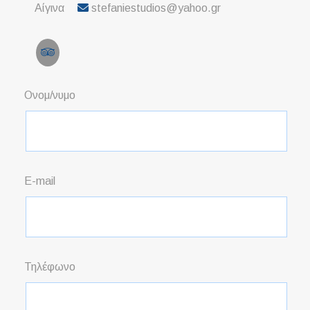
Αίγινα
stefaniestudios@yahoo.gr
Ονομ/νυμο
E-mail
Τηλέφωνο